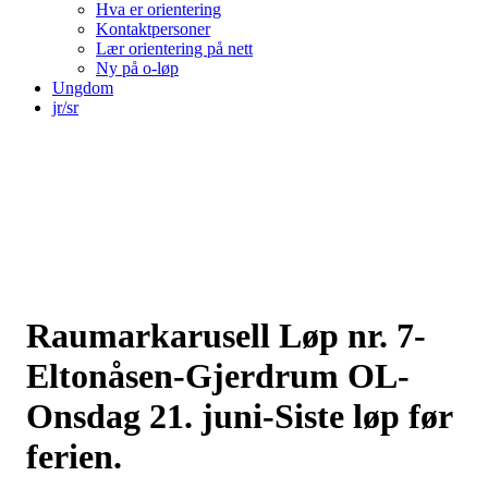
Hva er orientering
Kontaktpersoner
Lær orientering på nett
Ny på o-løp
Ungdom
jr/sr
Raumarkarusell Løp nr. 7-
Eltonåsen-Gjerdrum OL-
Onsdag 21. juni-Siste løp før
ferien.