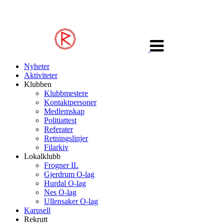
Veksle
navigasjon
Nyheter
Aktiviteter
Klubben
Klubbmestere
Kontaktpersoner
Medlemskap
Politiattest
Referater
Retningslinjer
Filarkiv
Lokalklubb
Frogner IL
Gjerdrum O-lag
Hurdal O-lag
Nes O-lag
Ullensaker O-lag
Karusell
Rekrutt