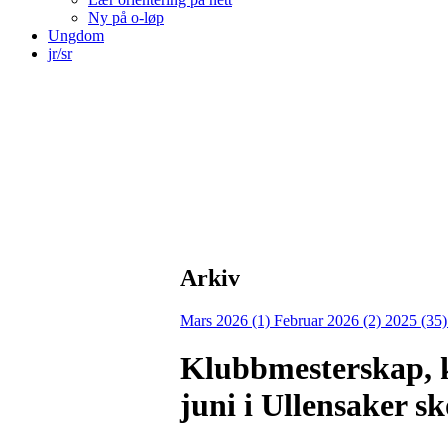
Ny på o-løp
Ungdom
jr/sr
Arkiv
Mars 2026 (1)
Februar 2026 (2)
2025 (35
Klubbmesterskap, k
juni i Ullensaker s