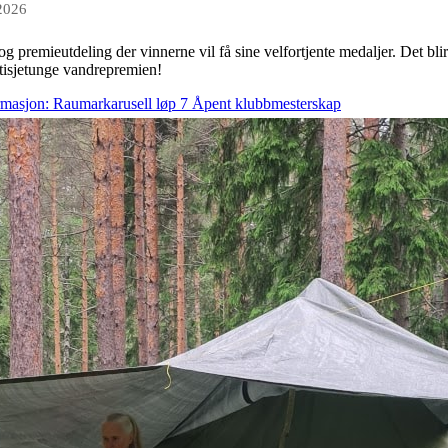
 2026
g premieutdeling der vinnerne vil få sine velfortjente medaljer. Det bli
stisjetunge vandrepremien!
rmasjon: Raumarkarusell løp 7 Åpent klubbmesterskap