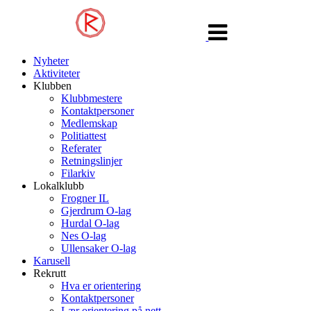
Veksle
navigasjon
Nyheter
Aktiviteter
Klubben
Klubbmestere
Kontaktpersoner
Medlemskap
Politiattest
Referater
Retningslinjer
Filarkiv
Lokalklubb
Frogner IL
Gjerdrum O-lag
Hurdal O-lag
Nes O-lag
Ullensaker O-lag
Karusell
Rekrutt
Hva er orientering
Kontaktpersoner
Lær orientering på nett