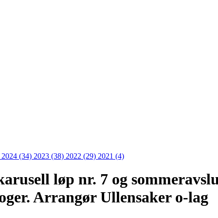
)
2024 (34)
2023 (38)
2022 (29)
2021 (4)
arusell løp nr. 7 og sommeravslu
koger. Arrangør Ullensaker o-lag