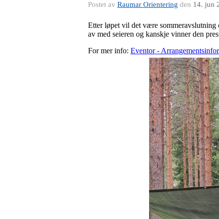
Postet av
Raumar Orientering
den
14. jun
Etter løpet vil det være sommeravslutning o
av med seieren og kanskje vinner den pre
For mer info:
Eventor - Arrangementsinfo