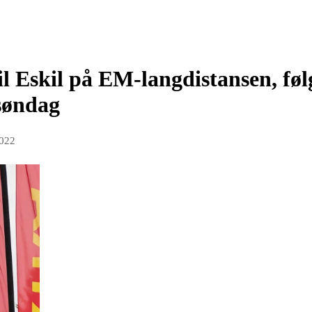
il Eskil på EM-langdistansen, fø
søndag
2022