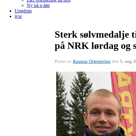
Ny på o-løp
Ungdom
jr/sr
Sterk sølvmedalje t
på NRK lørdag og 
Postet av
Raumar Orientering
den
5. aug 