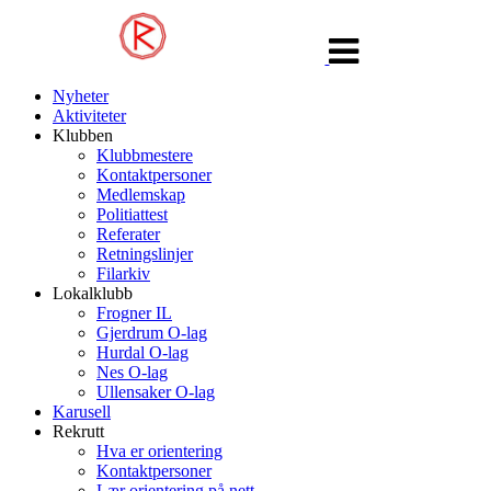
Veksle
navigasjon
Nyheter
Aktiviteter
Klubben
Klubbmestere
Kontaktpersoner
Medlemskap
Politiattest
Referater
Retningslinjer
Filarkiv
Lokalklubb
Frogner IL
Gjerdrum O-lag
Hurdal O-lag
Nes O-lag
Ullensaker O-lag
Karusell
Rekrutt
Hva er orientering
Kontaktpersoner
Lær orientering på nett