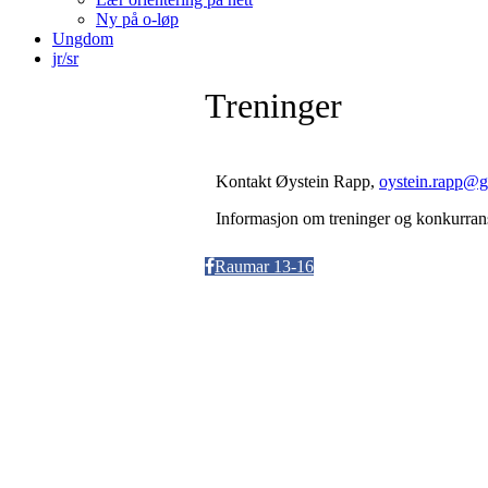
Ny på o-løp
Ungdom
jr/sr
Treninger
Kontakt Øystein Rapp,
oystein.rapp@
Informasjon om treninger og konkurrans
Raumar 13-16