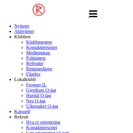
Veksle
navigasjon
Nyheter
Aktiviteter
Klubben
Klubbmestere
Kontaktpersoner
Medlemskap
Politiattest
Referater
Retningslinjer
Filarkiv
Lokalklubb
Frogner IL
Gjerdrum O-lag
Hurdal O-lag
Nes O-lag
Ullensaker O-lag
Karusell
Rekrutt
Hva er orientering
Kontaktpersoner
Lær orientering på nett