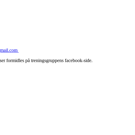
gmail.com
er formidles på treningsgruppens facebook-side.
Raumar Orientering
Organisasjonsnummer 995 768 631