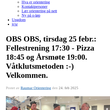
Hva er orientering
Kontaktpersoner
Lær orientering på nett
Ny på o-løp
Ungdom
jr/sr
OBS OBS, tirsdag 25 febr.:
Fellestrening 17:30 - Pizza
18:45 og Årsmøte 19:00.
Våtklutsmetoden :-)
Velkommen.
Postet av
Raumar Orientering
den
24. feb 2025