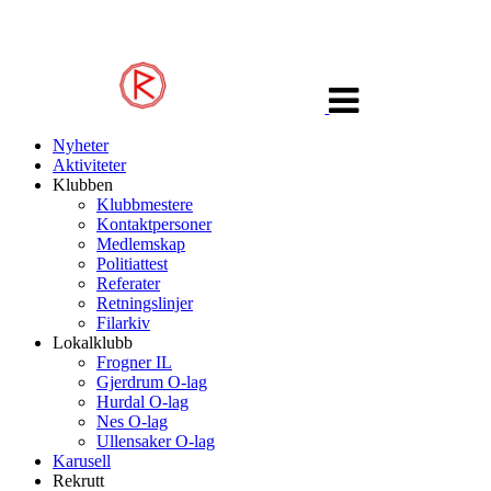
Veksle
navigasjon
Nyheter
Aktiviteter
Klubben
Klubbmestere
Kontaktpersoner
Medlemskap
Politiattest
Referater
Retningslinjer
Filarkiv
Lokalklubb
Frogner IL
Gjerdrum O-lag
Hurdal O-lag
Nes O-lag
Ullensaker O-lag
Karusell
Rekrutt