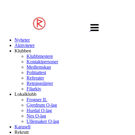
Veksle
navigasjon
Nyheter
Aktiviteter
Klubben
Klubbmestere
Kontaktpersoner
Medlemskap
Politiattest
Referater
Retningslinjer
Filarkiv
Lokalklubb
Frogner IL
Gjerdrum O-lag
Hurdal O-lag
Nes O-lag
Ullensaker O-lag
Karusell
Rekrutt