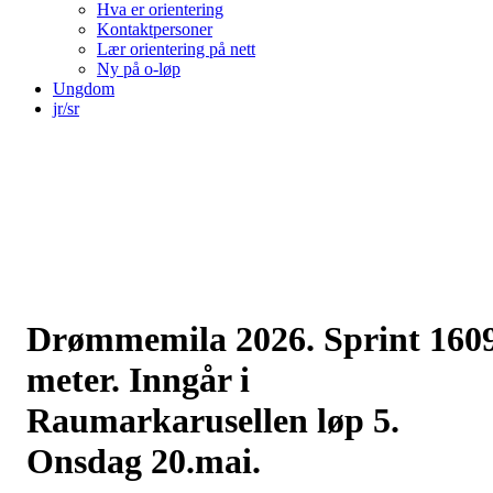
Hva er orientering
Kontaktpersoner
Lær orientering på nett
Ny på o-løp
Ungdom
jr/sr
Drømmemila 2026. Sprint 160
meter. Inngår i
Raumarkarusellen løp 5.
Onsdag 20.mai.