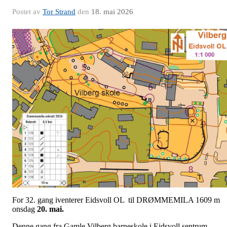
Postet av
Tor Strand
den
18. mai 2026
For 32. gang iventerer Eidsvoll OL til DRØMMEMILA 1609 m
onsdag
20. mai.
Denne gang fra Gamle Vilberg barneskole i Eidsvoll sentrum