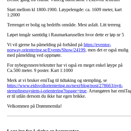
Start mellom kl 1800-1900. Løypelengde: ca. 1609 meter, kart
1:2000
Terrenget er bolig og bedrifts område. Mest asfalt. Litt terreng
Løpet inngår samtidig i Raumarkarusellen hvor dette er løp nr 5
Vi vil gjerne ha påmelding på forhånd på
https://eventor-
norway.orientering.se/Events/Show/24199
, men det er også mulig
med påmelding ved oppmøte.
For nybegynnere/rekrutter har vi også en meget enkel løype på
Ca.500 meter. 9 poster. Kart 1:1000
Merk at vi bruker emiTag til tidtaking og stempling, se
https://www.eidsvollorientering.no/next/blog/post/278663/nytt-
stemplingssystem-i-orientering?ispage=true
. Arrangøren har emiTa
er til utlån dersom du ikke har egen brikke.
Velkommen på Drømmemila!