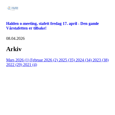
Halden o-meeting, stafett fredag 17. april - Den gamle
Vårstafetten er tilbake!
08.04.2026
Arkiv
Mars 2026 (1)
Februar 2026 (2)
2025 (35)
2024 (34)
2023 (38)
2022 (29)
2021 (4)
Raumar Orientering
Organisasjonsnummer 995 768 631
Forretningsadresse