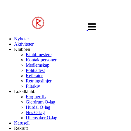
Veksle
navigasjon
Nyheter
Aktiviteter
Klubben
Klubbmestere
Kontaktpersoner
Medlemskap
Politiattest
Referater
Retningslinjer
Filarkiv
Lokalklubb
Frogner IL
Gjerdrum O-lag
Hurdal O-lag
Nes O-lag
Ullensaker O-lag
Karusell
Rekrutt