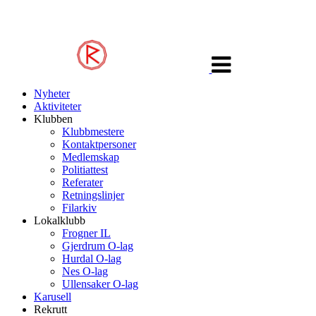
Veksle
navigasjon
Nyheter
Aktiviteter
Klubben
Klubbmestere
Kontaktpersoner
Medlemskap
Politiattest
Referater
Retningslinjer
Filarkiv
Lokalklubb
Frogner IL
Gjerdrum O-lag
Hurdal O-lag
Nes O-lag
Ullensaker O-lag
Karusell
Rekrutt