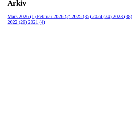
Arkiv
Mars 2026 (1)
Februar 2026 (2)
2025 (35)
2024 (34)
2023 (38)
2022 (29)
2021 (4)
Raumar Orientering
Organisasjonsnummer 995 768 631
Forretningsadresse
Kverndalsvegen 43, 2067 Jessheim, Ullensaker