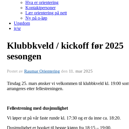
Hva er orientering
Kontaktpersoner
Lær orientering på nett
Ny på o-løp
Ungdom
jr/sr
Klubbkveld / kickoff før 2025
sesongen
Postet av
Raumar Orientering
den
11. mar 2025
Tirsdag 25. mars ønsker vi velkommen til klubbkveld kl. 19:00 so
arrangeres etter fellestreningen.
Fellestrening med dusjmulighet
Vi løper ut på vår faste runde kl. 17:30 og er da inne ca. 18:20.
Dusjmulighet er booket til begge kjønn fra 18:15 – 19:00.