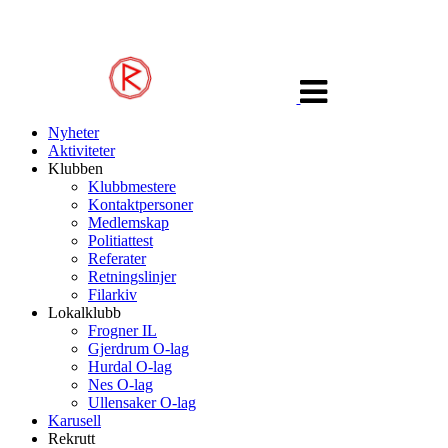
Veksle
navigasjon
Nyheter
Aktiviteter
Klubben
Klubbmestere
Kontaktpersoner
Medlemskap
Politiattest
Referater
Retningslinjer
Filarkiv
Lokalklubb
Frogner IL
Gjerdrum O-lag
Hurdal O-lag
Nes O-lag
Ullensaker O-lag
Karusell
Rekrutt