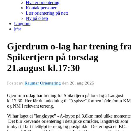
Hva er orientering
Kontaktpersoner
Lær orientering på nett
Ny på o-løp
Ungdom
jr/sr
Gjerdrum o-lag har trening fr
Spikertjern på torsdag
21.august kl.17:30
Postet av
Raumar Orientering
den
20. aug 2025
Gjerdrum o-lag har trening fra Spikertjern på torsdag 21.august
kl.17:30. Her får du anledning til "å spisse" formen både foran KM
og NM I relevant terreng.
Vi har laget ei "langløype" - A-løype på 3,8km med ulike momente
Det blir krevende orientering i detaljrike områder, langstrekk som
innbyr til fart i lettløpt terreng, og postplukk. Det er også ei BC-