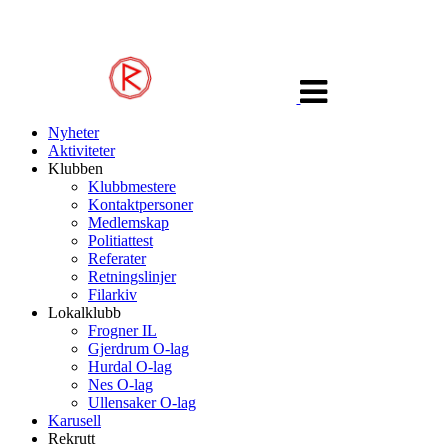
Veksle
navigasjon
Nyheter
Aktiviteter
Klubben
Klubbmestere
Kontaktpersoner
Medlemskap
Politiattest
Referater
Retningslinjer
Filarkiv
Lokalklubb
Frogner IL
Gjerdrum O-lag
Hurdal O-lag
Nes O-lag
Ullensaker O-lag
Karusell
Rekrutt