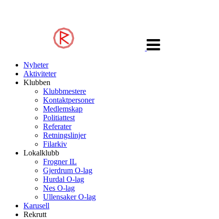
Veksle
navigasjon
Nyheter
Aktiviteter
Klubben
Klubbmestere
Kontaktpersoner
Medlemskap
Politiattest
Referater
Retningslinjer
Filarkiv
Lokalklubb
Frogner IL
Gjerdrum O-lag
Hurdal O-lag
Nes O-lag
Ullensaker O-lag
Karusell
Rekrutt