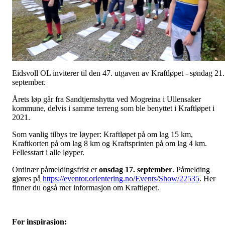
Eidsvoll OL inviterer til den 47. utgaven av Kraftløpet - søndag 21.
september.
Årets løp går fra Sandtjernshytta ved Mogreina i Ullensaker
kommune, delvis i samme terreng som ble benyttet i Kraftløpet i
2021.
Som vanlig tilbys tre løyper: Kraftløpet på om lag 15 km,
Kraftkorten på om lag 8 km og Kraftsprinten på om lag 4 km.
Fellesstart i alle løyper.
Ordinær påmeldingsfrist er
onsdag 17. september
. Påmelding
gjøres på
https://eventor.orientering.no/Events/Show/22535
. Her
finner du også mer informasjon om Kraftløpet.
For inspirasjon: