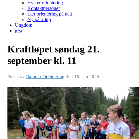
Hva er orientering
Kontaktpersoner
Lær orientering på nett
Ny på o-løp
Ungdom
jr/sr
Kraftløpet søndag 21.
september kl. 11
Postet av
Raumar Orientering
den
16. sep 2025