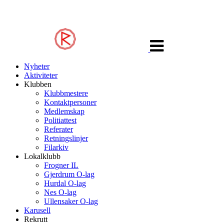
Veksle
navigasjon
Nyheter
Aktiviteter
Klubben
Klubbmestere
Kontaktpersoner
Medlemskap
Politiattest
Referater
Retningslinjer
Filarkiv
Lokalklubb
Frogner IL
Gjerdrum O-lag
Hurdal O-lag
Nes O-lag
Ullensaker O-lag
Karusell
Rekrutt