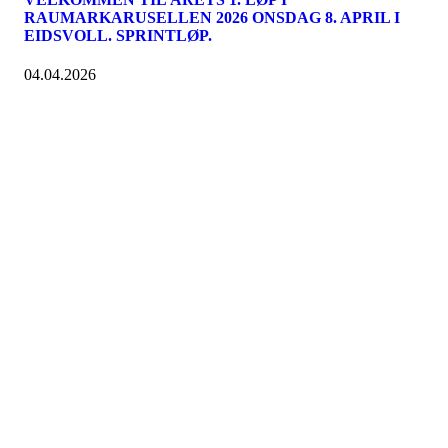
RAUMARKARUSELLEN 2026 ONSDAG 8. APRIL I
EIDSVOLL. SPRINTLØP.
04.04.2026
Raumar Orientering
Organisasjonsnummer 995 768 631
Forretningsadresse
Kverndalsvegen 43, 2067 Jessheim, Ullensaker