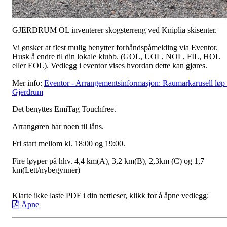
GJERDRUM OL inventerer skogsterreng ved Kniplia skisenter.
Vi ønsker at flest mulig benytter forhåndspåmelding via Eventor.
Husk å endre til din lokale klubb. (GOL, UOL, NOL, FIL, HOL
eller EOL). Vedlegg i eventor vises hvordan dette kan gjøres.
Mer info:
Eventor - Arrangementsinformasjon: Raumarkarusell løp
Gjerdrum
Det benyttes EmiTag Touchfree.
Arrangøren har noen til låns.
Fri start mellom kl. 18:00 og 19:00.
Fire løyper på hhv. 4,4 km(A), 3,2 km(B), 2,3km (C) og 1,7
km(Lett/nybegynner)
Klarte ikke laste PDF i din nettleser, klikk for å åpne vedlegg:
Åpne